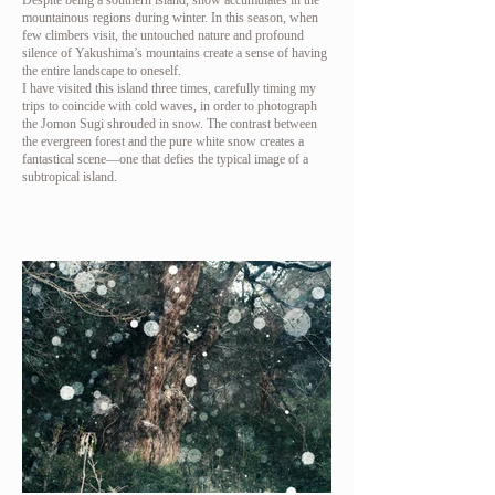
Despite being a southern island, snow accumulates in the
mountainous regions during winter. In this season, when
few climbers visit, the untouched nature and profound
silence of Yakushima’s mountains create a sense of having
the entire landscape to oneself.
I have visited this island three times, carefully timing my
trips to coincide with cold waves, in order to photograph
the Jomon Sugi shrouded in snow. The contrast between
the evergreen forest and the pure white snow creates a
fantastical scene—one that defies the typical image of a
subtropical island.