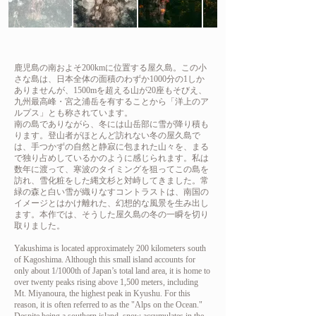
鹿児島の南およそ200kmに位置する屋久島。この小
さな島は、日本全体の面積のわずか1000分の1しか
ありませんが、1500mを超える山が20座もそびえ、
九州最高峰・宮之浦岳を有することから「洋上のア
ルプス」とも称されています。
南の島でありながら、冬には山岳部に雪が降り積も
ります。登山者がほとんど訪れない冬の屋久島で
は、手つかずの自然と静寂に包まれた山々を、まる
で独り占めしているかのように感じられます。
私は
数年に渡って、寒波のタイミングを狙ってこの島を
訪れ、雪化粧をした縄文杉と対峙してきました。常
緑の森と白い雪が織りなすコントラストは、南国の
イメージとはかけ離れた、幻想的な風景を生み出し
ます。本作では、そうした屋久島の冬の一瞬を切り
取りました。
Yakushima is located approximately 200 kilometers south
of Kagoshima. Although this small island accounts for
only about 1/1000th of Japan’s total land area, it is home to
over twenty peaks rising above 1,500 meters, including
Mt. Miyanoura, the highest peak in Kyushu. For this
reason, it is often referred to as the "Alps on the Ocean."