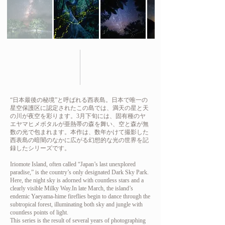
“日本最後の秘境”と呼ばれる西表島。日本で唯一の
星空保護区に認定されたこの島では、満天の星と天
の川が夜空を彩ります。3月下旬には、固有種のヤ
エヤマヒメボタルが亜熱帯の森を舞い、空と森が無
数の光で包まれます。本作は、数年かけて撮影した
西表島の暗闇のなかに広がる幻想的な光の世界を記
録したシリーズです。
Iriomote Island, often called “Japan’s last unexplored
paradise,” is the country’s only designated Dark Sky Park.
Here, the night sky is adorned with countless stars and a
clearly visible Milky Way.In late March, the island’s
endemic Yaeyama-hime fireflies begin to dance through the
subtropical forest, illuminating both sky and jungle with
countless points of light.
This series is the result of several years of photographing