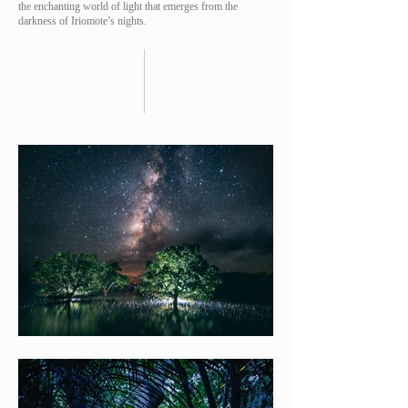
the enchanting world of light that emerges from the
darkness of Iriomote’s nights.