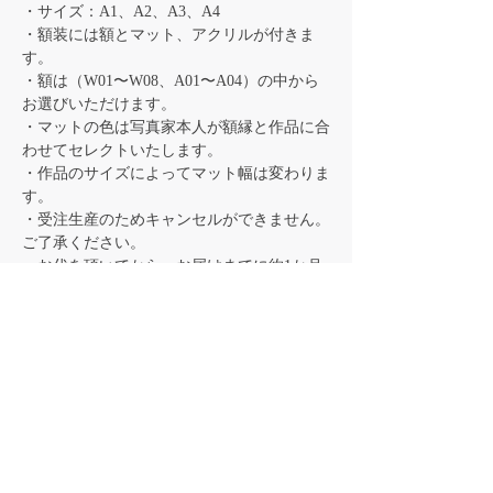
・サイズ：A1、A2、A3、A4
・額装には額とマット、アクリルが付きま
す。
・額は（W01〜W08、A01〜A04）の中から
お選びいただけます。
・マットの色は写真家本人が額縁と作品に合
わせてセレクトいたします。
・作品のサイズによってマット幅は変わりま
す。
・受注生産のためキャンセルができません。
ご了承ください。
・お代を頂いてから、お届けまでに約1か月
後にお届け予定です。
・送料が別途必要です。お住まいの地域によ
り、送料は異なります。
配送について
配送地域は日本国内に限ります。
送料について