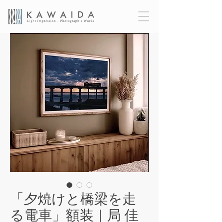
「夕焼けと橋梁を走
る電車」額装｜局 佳