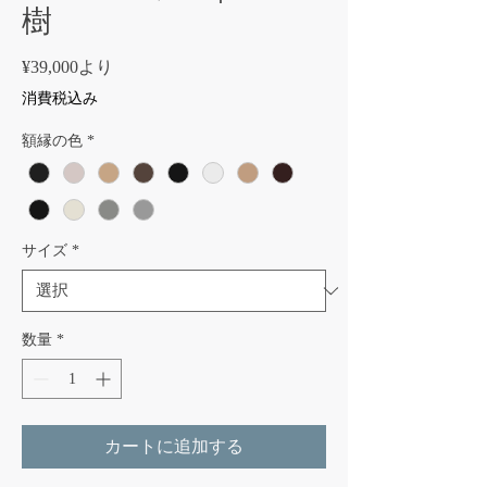
樹
セ
¥39,000
より
ー
消費税込み
ル
価
額縁の色
*
格
サイズ
*
数量
*
カートに追加する