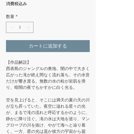
格
消費税込み
数量
*
カートに追加する
【作品解説】
西表島のジャングルの奥地、闇の中で大きく
広がった滝が絶え間なく流れ落ち、その水音
だけが響き渡る。無数の水の粒が岩肌を滑
り、暗闇の夜でもかすかに白く光る。
空を見上げると、そこには満天の夏の天の川
が立ち昇っていた。夜空に溢れる星々の光
が、まるで滝の流れと呼応するかのように、
静かに降り注ぐ。滝の水は大地を巡り、マン
グローブの川を抜け、やがて海へと辿り着
く。一方、星の光は遥か彼方の宇宙から届