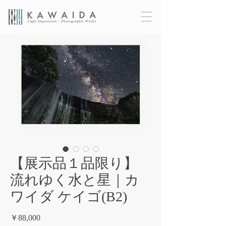
【展示品１品限り】
流れゆく水と星｜カ
ワイダ ケイゴ(B2)
価
￥88,000