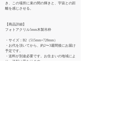
き、この場所に束の間の輝きと、宇宙との距
離を感じさせる。
【商品詳細】
フォトアクリル5mm木製吊枠
・サイズ：B2（515mm×728mm）
・お代を頂いてから、約2〜3週間後にお届け
予定です。
・送料が別途必要です。お住まいの地域によ
り、送料は異なります。
配送について
配送地域は日本国内に限ります。
送料について
送料が別途必要です。お住まいの地域により
納期について
送料は異なります。