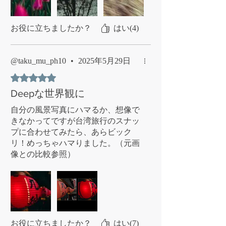
た！ケイゴさんありがとうございま
す！！
お役に立ちましたか？
はい(4)
@taku_mu_ph10
•
2025年5月29日
5つ星のうち5と評価されています。
Deepな世界観に
自分の風景写真にハマるか、想像で
きなかってですが台湾旅行のスナッ
プに合わせてみたら、あらビック
リ！めっちゃハマりました。（元画
像との比較参照）
海外、特に東洋系の風景写真には現
地のDeepな世界観がめっちゃ表現で
きて、買ってよかったです。
ありがとうございます。
お役に立ちましたか？
はい(7)