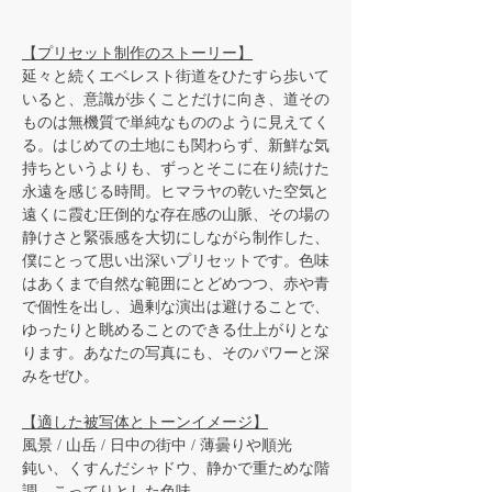
【プリセット制作のストーリー】
延々と続くエベレスト街道をひたすら歩いて
いると、意識が歩くことだけに向き、道その
ものは無機質で単純なもののように見えてく
る。はじめての土地にも関わらず、新鮮な気
持ちというよりも、ずっとそこに在り続けた
永遠を感じる時間。ヒマラヤの乾いた空気と
遠くに霞む圧倒的な存在感の山脈、その場の
静けさと緊張感を大切にしながら制作した、
僕にとって思い出深いプリセットです。色味
はあくまで自然な範囲にとどめつつ、赤や青
で個性を出し、過剰な演出は避けることで、
ゆったりと眺めることのできる仕上がりとな
ります。あなたの写真にも、そのパワーと深
みをぜひ。
【適した被写体とトーンイメージ】
​風景 / 山岳 / 日中の街中 / 薄曇りや順光
鈍い、くすんだシャドウ、静かで重ためな階
調、こってりとした色味