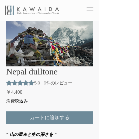
Nepal dulltone
評価は9件のレビューに基づき、5つ星中5.0です。
5.0 | 9件のレビュー
価
￥4,400
格
消費税込み
カートに追加する
“ 山の重みと空の深さを ”