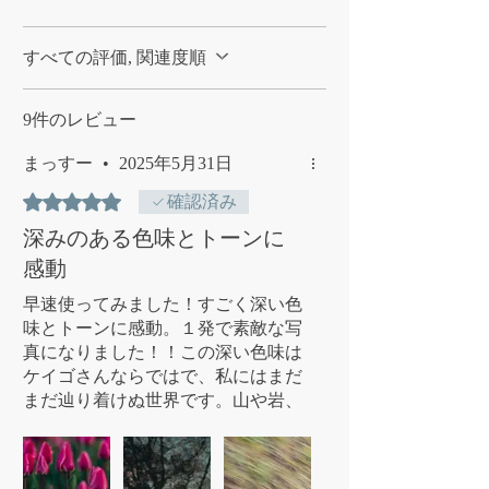
すべての評価, 関連度順
9件のレビュー
まっすー
•
2025年5月31日
5つ星のうち5と評価されています。
確認済み
深みのある色味とトーンに
感動
早速使ってみました！すごく深い色
味とトーンに感動。１発で素敵な写
真になりました！！この深い色味は
ケイゴさんならではで、私にはまだ
まだ辿り着けぬ世界です。山や岩、
自然の写真に合うだけでなく、ポト
レでもモノによってかなりいい色味
で表現できます。購入して正解でし