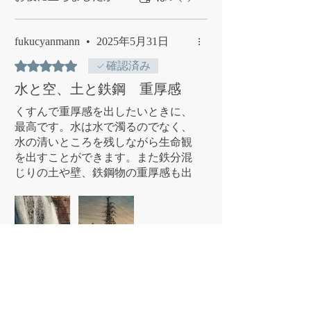
fukucyanmann
•
2025年5月31日
5つ星のうち5と評価されています。
確認済み
水と空、土と鉄鋼 重厚感
くすんで重厚感を出したいときに、
最高です。水は水で濁るのでなく、
水の清いところを残しながら生命観
を出すことができます。また鉄分混
じりの土や壁、鉄鋼物の重厚感も出
せます。空は青さと赤みをバランス
よく変化を与えてくれます。
いずれも、ネパールの空と土の色か
ら発生していると思われるプリセッ
ト効果と思われます！
お役に立ちましたか？
はい(6)