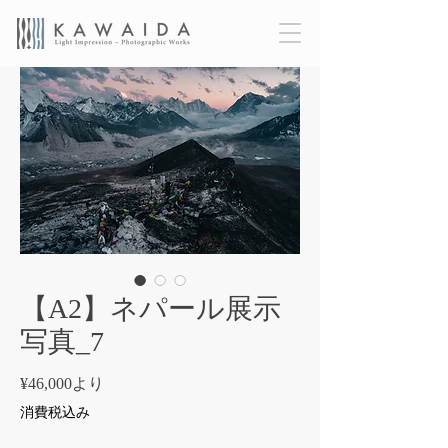
【A2】ネパール展示
写真_7
セ
¥46,000
より
ー
消費税込み
ル
価